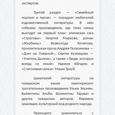
экспертов.
Третий раздел — «Семейный
портрет в прозе» — порадует любителей
художественной литературы. В нём
собраны произведения, где тема семьи
выходит на первый план: эпическая сага
«Строговы» Георгия Маркова, роман
«Журбины» Всеволода Кочетова,
пронзительная проза Андрея Геласимова —
«Дом на Озёрной», Сергея Кузнецова —
«Учитель Дымов», а также «Люди, которые
всегда со мной» Нарине Абгарян и
«Счастливая семья» Маши Трауб.
Ценителей литературы на
чувашском языке заинтересуют
трогательные произведения Ульки Эльмен,
Валентины Эльби, Валенитны Тарават и
других чувашских авторов, бережно
хранящих культурный код родного народа.
Приходите знакомиться с