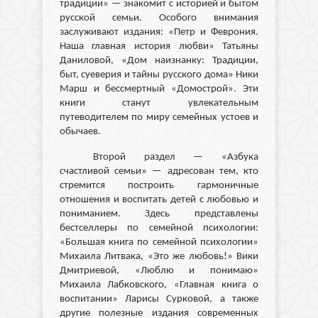
традиции» — знакомит с историей и бытом
русской семьи. Особого внимания
заслуживают издания: «Петр и Феврония.
Наша главная история любви» Татьяны
Даниловой, «Дом наизнанку: Традиции,
быт, суеверия и тайны русского дома» Ники
Марш и бессмертный «Домострой». Эти
книги станут увлекательным
путеводителем по миру семейных устоев и
обычаев.
Второй раздел — «Азбука
счастливой семьи» — адресован тем, кто
стремится построить гармоничные
отношения и воспитать детей с любовью и
пониманием. Здесь представлены
бестселлеры по семейной психологии:
«Большая книга по семейной психологии»
Михаила Литвака, «Это же любовь!» Вики
Дмитриевой, «Люблю и понимаю»
Михаила Лабковского, «Главная книга о
воспитании» Ларисы Сурковой, а также
другие полезные издания современных