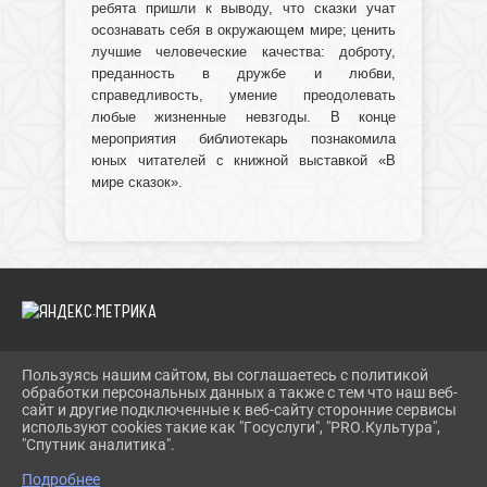
ребята пришли к выводу, что сказки учат
осознавать себя в окружающем мире; ценить
лучшие человеческие качества: доброту,
преданность в дружбе и любви,
справедливость, умение преодолевать
любые жизненные невзгоды. В конце
мероприятия библиотекарь познакомила
юных читателей с книжной выставкой «В
мире сказок».
Пользуясь нашим сайтом, вы соглашаетесь с политикой
2026 Г. IBRBIB.RU
обработки персональных данных а также с тем что наш веб-
ВХОД
сайт и другие подключенные к веб-сайту сторонние сервисы
КАРТА САЙТА
используют cookies такие как "Госуслуги", "PRO.Культура",
ПОЛИТИКА ОБРАБОТКИ ПЕРСОНАЛЬНЫХ ДАННЫХ
"Спутник аналитика".
Подробнее
СДЕЛАНО НА KUBCMS