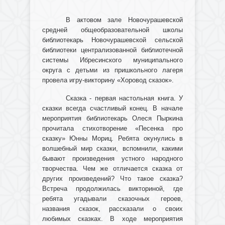
В актовом зале Новочурашевской
средней общеобразовательной школы
библиотекарь Новочурашевской сельской
библиотеки централизованной библиотечной
системы Ибресинского муниципального
округа с детьми из пришкольного лагеря
провела игру-викторину «Хоровод сказок».
Сказка - первая настольная книга. У
сказки всегда счастливый конец. В начале
мероприятия библиотекарь Олеся Пыркина
прочитала стихотворение «Песенка про
сказку» Юнны Мориц. Ребята окунулись в
волшебный мир сказки, вспомнили, какими
бывают произведения устного народного
творчества. Чем же отличается сказка от
других произведений? Что такое сказка?
Встреча продолжилась викториной, где
ребята угадывали сказочных героев,
названия сказок, рассказали о своих
любимых сказках. В ходе мероприятия