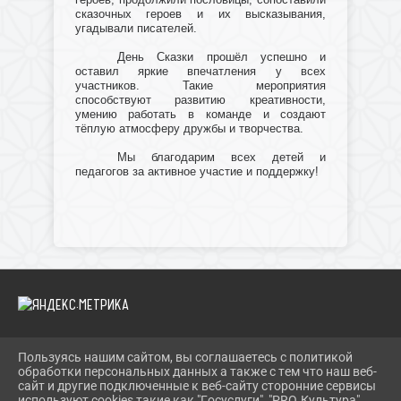
сказочных героев и их высказывания,
угадывали писателей.
День Сказки прошёл успешно и
оставил яркие впечатления у всех
участников. Такие мероприятия
способствуют развитию креативности,
умению работать в команде и создают
тёплую атмосферу дружбы и творчества.
Мы благодарим всех детей и
педагогов за активное участие и поддержку!
Пользуясь нашим сайтом, вы соглашаетесь с политикой
2026 Г. IBRBIB.RU
обработки персональных данных а также с тем что наш веб-
ВХОД
сайт и другие подключенные к веб-сайту сторонние сервисы
КАРТА САЙТА
используют cookies такие как "Госуслуги", "PRO.Культура",