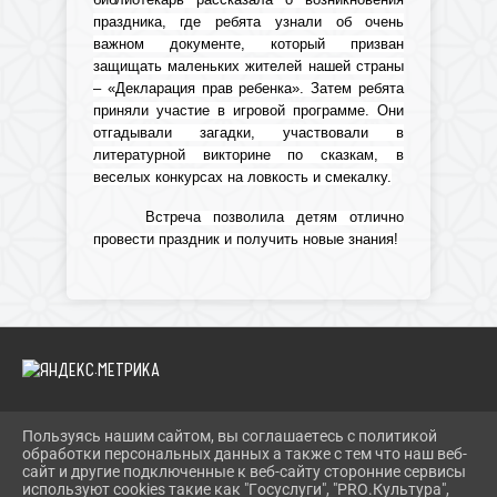
праздника, где ребята узнали об очень
важном документе, который призван
защищать маленьких жителей нашей страны
– «Декларация прав ребенка». Затем ребята
приняли участие в игровой программе. Они
отгадывали загадки, участвовали в
литературной викторине по сказкам, в
веселых конкурсах на ловкость и смекалку.
Встреча позволила детям отлично
провести праздник и получить новые знания!
Пользуясь нашим сайтом, вы соглашаетесь с политикой
2026 Г. IBRBIB.RU
обработки персональных данных а также с тем что наш веб-
ВХОД
сайт и другие подключенные к веб-сайту сторонние сервисы
КАРТА САЙТА
используют cookies такие как "Госуслуги", "PRO.Культура",