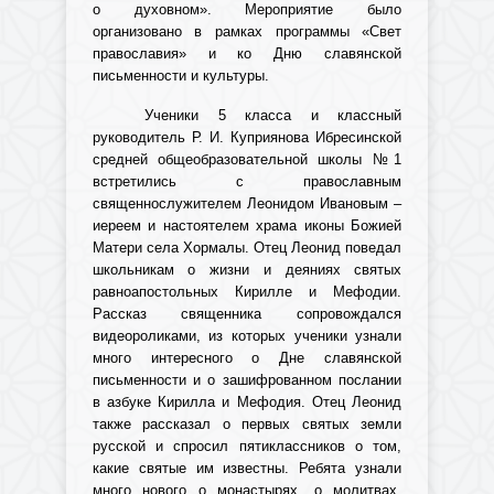
о духовном». Мероприятие было
организовано в рамках программы «Свет
православия» и ко Дню славянской
письменности и культуры.
Ученики 5 класса и классный
руководитель Р. И. Куприянова Ибресинской
средней общеобразовательной школы №1
встретились с православным
священнослужителем Леонидом Ивановым –
иереем и настоятелем храма иконы Божией
Матери села Хормалы. Отец Леонид поведал
школьникам о жизни и деяниях святых
равноапостольных Кирилле и Мефодии.
Рассказ священника сопровождался
видеороликами, из которых ученики узнали
много интересного о Дне славянской
письменности и о зашифрованном послании
в азбуке Кирилла и Мефодия. Отец Леонид
также рассказал о первых святых земли
русской и спросил пятиклассников о том,
какие святые им известны. Ребята узнали
много нового о монастырях, о молитвах.