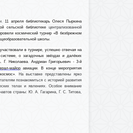
ки.
11 апреля библиотекарь Олеся Пыркина
ой сельской библиотеке
централизованной
ровели космический турнир «В безбрежном
общеобразовательной школы.
участвовали в турнире, успешно отвечая на
системе, о загадочных звёздах и далёких
. Г. Николаева.
Андриан Григорьевич - 3-й
нерал-майор
авиации. В конце мероприятия
 космос».
На выставке представлены ярко
тателям познакомиться с историей развития
еских телах и явлениях. Особое внимание
втов страны: Ю. А. Гагарина, Г. С. Титова,