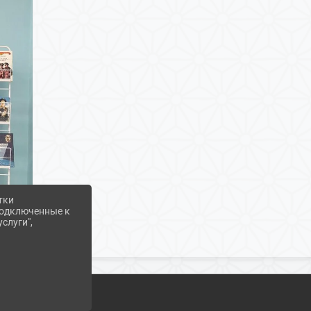
тки
 подключенные к
слуги",