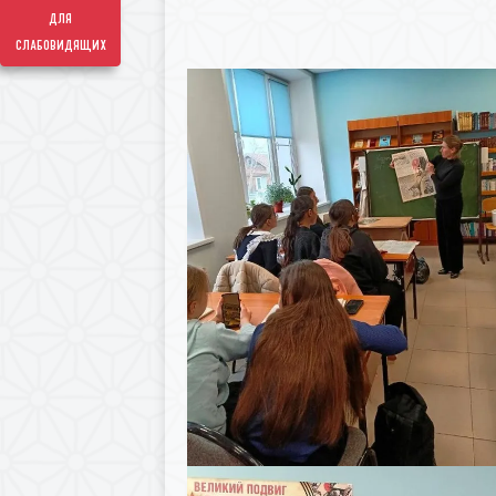
для
слабовидящих