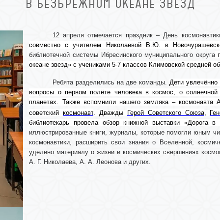
В БЕЗБРЕЖНОМ ОКЕАНЕ ЗВЕЗД
12 апреля отмечается праздник – День космонавти
совместно с учителем Николаевой В.Ю. в Новочурашевск
библиотечной системы Ибресинского муниципального округа
п
океане звезд» с учениками 5-7 классов Климовской средней 
Ребята разделились на две команды.
Дети увлечённо 
вопросы о первом полёте человека в космос, о солнечной 
планетах. Также вспомнили нашего земляка – космонавта А
советский
космонавт
. Дважды
Герой Советского Союза
,
Ге
библиотекарь провела обзор книжной выставки «Дорога в
иллюстрированные книги, журналы, которые помогли юным чи
космонавтики, расширить свои знания о Вселенной, космич
уделено материалу о жизни и космических свершениях космона
А. Г. Николаева, А. А. Леонова и других.