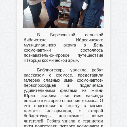
В Березовской сельской
библиотеке Ибресинского
муниципального округа в День
космонавтики состоялось
познавательно-игровое путешествие
«Творцы космической эры».
Библиотекарь увлекла ребят
рассказом о космосе, представила
галерею славных имен космонавтов-
первопроходцев и поделилась
удивительными фактами из жизни
Юрия Гагарина, чье имя навсегда
О
вписано в историю освоения космоса.
его подготовке к полету в космос
помогла информация, с которой
библиотекарь познакомила юных
читателей. Ребята узнали о тернистом
пути подготовки первого космонавта к