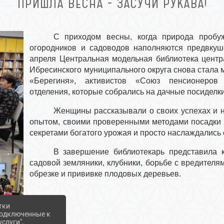
ПРИШЛА ВЕСНА - ЗАСУЧИ РУКАВА!
С приходом весны, когда природа пробуж
огородников и садоводов наполняются предвкуш
апреля Центральная модельная библиотека центр
Ибресинского муниципального округа снова стала м
«Берегиня», активистов «Союз пенсионеров 
отделения, которые собрались на дачные посиделки
Женщины рассказывали о своих успехах и н
опытом, своими проверенными методами посадки ц
секретами богатого урожая и просто наслаждались 
В завершение библиотекарь представила 
садовой земляники, клубники, борьбе с вредителям
обрезке и прививке плодовых деревьев.
тки
 подключенные к
слуги",