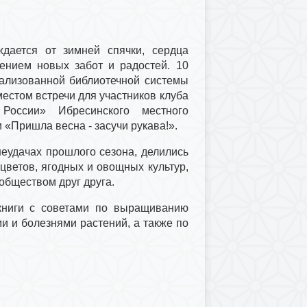
дается от зимней спячки, сердца
ением новых забот и радостей. 10
ализованной библиотечной системы
естом встречи для участников клуба
России» Ибресинского местного
 «Пришла весна - засучи рукава!».
еудачах прошлого сезона, делились
ветов, ягодных и овощных культур,
обществом друг друга.
книги с советами по выращиванию
и и болезнями растений, а также по