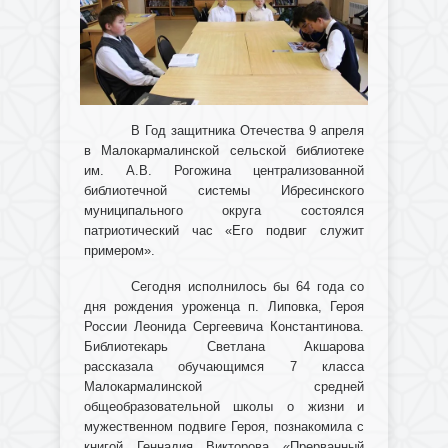
В Год защитника Отечества 9 апреля
в Малокармалинской сельской библиотеке
им. А.В. Рогожина централизованной
библиотечной системы Ибресинского
муниципального округа состоялся
патриотический час «Его подвиг служит
примером».
Сегодня исполнилось бы 64 года со
дня рождения уроженца п. Липовка, Героя
России Леонида Сергеевича Константинова.
Библиотекарь Светлана Акшарова
рассказала обучающимся 7 класса
Малокармалинской средней
общеобразовательной школы о жизни и
мужественном подвиге Героя, познакомила с
книгой Геннадия Викторова «Прерванный