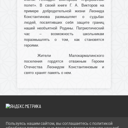
полет». В своей книге Г. А. Викторов на
примере добродетельной жизни Леонида
Константинова размышляет о судьбах
людей, посвятивших себя защите границ
нашей необъятной Родины. Патриотический
час – возможность школьникам
поразмышлять о том, как становятся
героями.
Жители Малокармалинского
поселения гордятся отважным Героем
Отечества Леонидом Константиновым и
свято хранят память о нем.
Пользуясь нашим сайтом, вы соглашаетесь с политикой
2026 Г. IBRBIB.RU