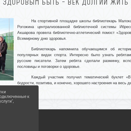
ЗДОРОВЫМ БЫТЬ – ВЕК ДОЛГИЙ ЖИТЬ
На спортивной площадке школы библиотекарь Малока
Рогожина централизованной библиотечной системы Ибрес
Акшарова провела библиотечно-атлетический помост «Здоро
Всемирному дню здоровья.
Библиотекарь напомнила обучающимся об истори
популярных видах спорта. Интересно было узнать ребята
русские писатели. Затем ребята сделали разминку, всп
пословицы и поговорки о здоровье.
Каждый участник получил тематический буклет «
бодрости, позитива, и конечно, хорошего настроения на весь д
тки
 подключенные к
слуги",