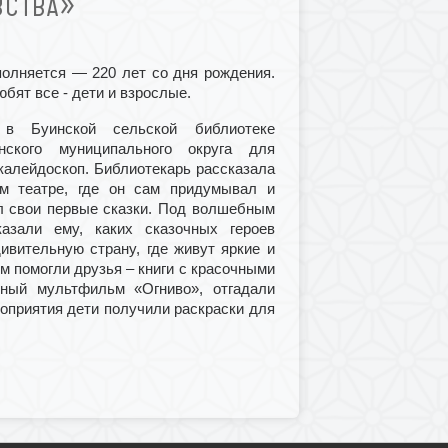
ВСТВА»
полняется — 220 лет со дня рождения.
юбят все - дети и взрослые.
 в Буинской сельской библиотеке
нского муниципального округа для
алейдоскоп. Библиотекарь рассказала
ом театре, где он сам придумывал и
ял свои первые сказки. Под волшебным
азали ему, каких сказочных героев
ивительную страну, где живут яркие и
м помогли друзья – книги с красочными
тный мультфильм «Огниво», отгадали
роприятия дети получили раскраски для