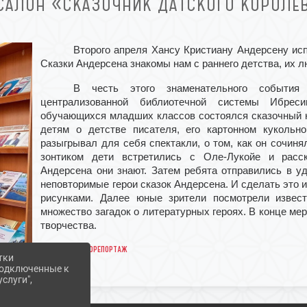
САЛОН «СКАЗОЧНИК ДАТСКОГО КОРОЛЕ
Второго апреля Хансу Кристиану Андерсену ис
Сказки Андерсена знакомы нам с раннего детства, их л
В честь этого знаменательного события
централизованной библиотечной системы Ибреси
обучающихся младших классов состоялся сказочный к
детям о детстве писателя, его картонном кукольн
разыгрывал для себя спектакли, о том, как он сочин
зонтиком дети встретились с Оле-Лукойе и расск
Андерсена они знают. Затем ребята отправились в уд
неповторимые герои сказок Андерсена. И сделать это и
рисунками. Далее юные зрители посмотрели извес
множество загадок о литературных героях. В конце ме
творчества.
Фоторепортаж
тки
 подключенные к
слуги",