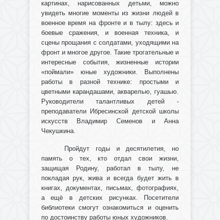
картинах, нарисованных детьми, можно
увидеть многие моменты из жизни людей в
военное время на фронте и в тылу: здесь и
боевые сражения, и военная техника, и
сцены прощания с солдатами, уходящими на
фронт и многое другое. Такие трогательные и
интересные события, жизненные истории
«поймали» юные художники. Выполнены
работы в разной технике: простыми и
цветными карандашами, акварелью, гуашью.
Руководители талантливых детей -
преподаватели Ибресинской детской школы
искусств Владимир Семенов и Анна
Чекушкина.
Пройдут годы и десятилетия, но
память о тех, кто отдал свои жизни,
защищая Родину, работал в тылу, не
покладая рук, жива и всегда будет жить в
книгах, документах, письмах, фотографиях,
а ещё в детских рисунках. Посетители
библиотеки смогут ознакомиться и оценить
по достоинству работы юных художников.