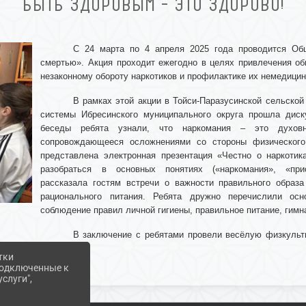
БЫТЬ ЗДОРОВЫМ – ЭТО ЗДОРОВО!
С 24 марта по 4 апреля 2025 года проводится Общ
смертью». Акция проходит ежегодно в целях привлечения об
незаконному обороту наркотиков и профилактике их немедицин
В рамках этой акции в Тойси-Паразусинской сельской
системы Ибресинского муниципального округа прошла дис
беседы ребята узнали, что наркомания – это духовн
сопровождающееся осложнениями со стороны физического
представлена электронная презентация «Честно о наркотик
разобраться в основных понятиях («наркомания», «прис
рассказала гостям встречи о важности правильного образ
рационального питания. Ребята дружно перечислили осн
соблюдение правил личной гигиены, правильное питание, гимн
В заключение с ребятами провели весёлую физкульт
здорово!».
тки
 подключенные к
слуги",