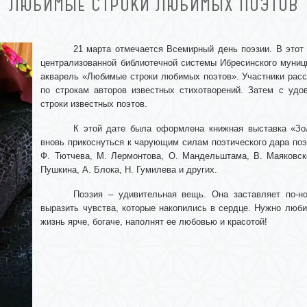
ЛЮБИМЫЕ СТРОКИ ЛЮБИМЫХ ПОЭТОВ
21 марта отмечается Всемирный день поэзии. В этот
централизованной библиотечной системы Ибресинского муниц
акварель «Любимые строки любимых поэтов». Участники рассу
по строкам авторов известных стихотворений. Затем с уд
строки известных поэтов.
К этой дате была оформлена книжная выставка «Зол
вновь прикоснуться к чарующим силам поэтического дара поэт
Ф. Тютчева, М. Лермонтова, О. Мандельштама, В. Маяковско
Пушкина, А. Блока, Н. Гумилева и других.
Поэзия – удивительная вещь. Она заставляет по-н
выразить чувства, которые накопились в сердце. Нужно люби
жизнь ярче, богаче, наполнят ее любовью и красотой!