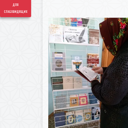
для
слабовидящих