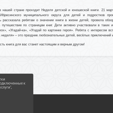
в нашей стране проходит Неделя детской и юношеской книги. 21 мар
Ибресинского муниципального округа для детей и подростков про
ь рассказала ребятам о значении книги в жизни детей, провела обзо
 путешествие по страницам книг. Дети активно участвовали в таких иг
ох», «Угадай-ка», «Угадай по картинке героя». Ребята с интересом в
а неделя» – это праздник любознательных детей, весёлых приключений 
усть книга для вас станет настоящим и верным другом!
тки
 подключенные к
слуги",