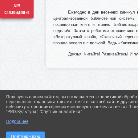
для
слабовидящих
Ежегодно в дни весенних каникул 
централизованной библиотечной системы 
посвященная книге и чтению. Библиотекар
неделя!». Затем с ребятами отправились в
«Литературный герой», «Сказочный перепол
прошло весело и с пользой. Ведь «Книжкин
Друзья! Читайте! Развивайтесь! И п
Пользуясь нашим сайтом, вы соглашаетесь с политикой обрабо
персональных данных а также с тем что наш веб-сайт и другие
веб-сайту сторонние сервисы используют cookies такие как "Госу
"PRO.Культура", "Спутник аналитика".
Подробнее
Подтверждаю