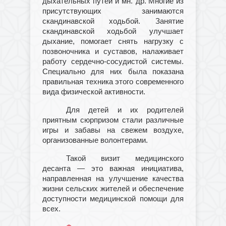
дыхательных путей
и мн. др.
Многие из
присутствующих занимаются
скандинавской ходьбой. Занятие
скандинавской ходьбой улучшает
дыхание, помогает снять нагрузку с
позвоночника и суставов, налаживает
работу сердечно-сосудистой системы.
Специально для них была показана
правильная
техник
а этого современного
вида физической активности.
Для детей и их родителей
приятным сюрпризом стали различные
игры и забавы
на свежем воздухе,
о
рганизованные волонтерами
.
Такой визит медицинского
десанта — это важная инициатива,
направленная на улучшение качества
жизни сельских жителей и обеспечение
доступности медицинской помощи для
всех.