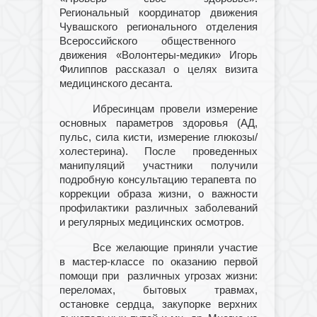
Региональный координатор
движения
Чувашско
го
регионально
го
отделени
я
Всероссийского общественного
движения «Волонтеры-медики»
Игорь
Филиппов
рассказал о целях визита
медицинского десанта
.
И
бресинцам провели
измерение
основных параметров здоровья (АД,
пульс, сила кисти, измерение глюкозы/
холестерина). После проведенных
манипуляций участники полу
чили
подробную консультацию терапевта по
коррекции образа жизни
,
о важности
профилактики различных заболеваний
и регулярных медицинских осмотров.
Все желающие приняли участие
в м
астер-класс
е
по
оказанию
первой
помощи
при
различных угрозах жизни:
перелом
ах
, бытовы
х
травм
ах
,
остановк
е
сердца, закупорк
е
верхних