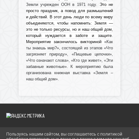
Земли учрежден ООН в 1971 году.
Это не
просто праздник, а повод для размышлений
и действий. В этот день люди по всему миру
объединяются, чтобы напомнить: Земля —
это не только ресурсы, но и наш общий дом,
который нуждается в заботе и защите.
Мероприятие закончилось викториной
«Как
ты знаешь мир?», состоящей из этапов «Что
загрязняет природу», «Пищевые цепочки»,
«Что означают слова», «Кто где живет», «Эти
забавные животные». К мероприятию была
организована книжная выставка «Земля –
наш общий дом».
Пользуясь нашим сайтом, вы соглашаетесь с политикой
2026 Г. IBRBIB.RU