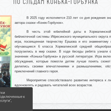
ПО СЛЕДАМ КОНЬКА-ГОРБУНКА
В 2025 году исполняется 210 лет со дня рождения зн
автора сказки «Конек-Горбунок».
В честь этой юбилейной даты в Хормалинской 
библиотечной системы Ибресинского муниципального округа 
игра, посвященная творчеству Ершова и его знаменитому 
обучающиеся 6 класса Хормалинской средней общеобраз
погрузились в мир сказки. В ходе беседы ребята узнали о
значении «Конька-Горбунка» в русской литературе. Игра вклю
обсуждения, которые помогли детям лучше понять сюжет 
делились своими впечатлениями и размышлениями, обс
приключений главного героя.
Мероприятие способствовало развитию интереса к л
вдохновлять и радовать читателей всех возрастов.
тки
 подключенные к
слуги",