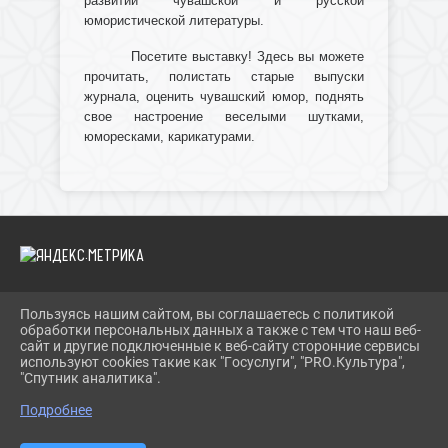
развитии чувашской и русской
юмористической литературы.
Посетите выставку! Здесь вы можете
прочитать, полистать старые выпуски
журнала, оценить чувашский юмор, поднять
свое настроение веселыми шутками,
юморесками, карикатурами.
Пользуясь нашим сайтом, вы соглашаетесь с политикой
2026 Г. IBRBIB.RU
обработки персональных данных а также с тем что наш веб-
ВХОД
сайт и другие подключенные к веб-сайту сторонние сервисы
КАРТА САЙТА
используют cookies такие как "Госуслуги", "PRO.Культура",
ПОЛИТИКА ОБРАБОТКИ ПЕРСОНАЛЬНЫХ ДАННЫХ
"Спутник аналитика".
Подробнее
СДЕЛАНО НА KUBCMS
РАЗРАБОТКА И ПОДДЕРЖКА