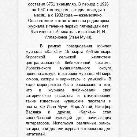
составил 6751 экземпляр. В период с 1926
по 1931 год журнал выходил дважды в
месяц, а с 1932 года — ежемесячно.
Основателем и ответственным редактором
журнала в течение первых пятнадцати лет
был известный писатель и сатирик И. И.
Илларионов (Иван Мучи).
В рамках празднования юбилея
журнала «Капкӑн» 15 марта библиотекарь
Кировской сельской библиотеки
централизованной библиотечной системы
Ибресинского муниципального округа
провела экскурс в историю журнала «В мире
юмора, сатиры и карикатуры с улыбкой». В
ходе мероприятия было рассказано о том,
что в журнале публиковали свои
сатирические рассказы и стихотворения
такие известные чувашские писатели и
поэты, как Иван Мучи, Марк Аттай, Никифор
Васянка и другие. «Капкӑн» стал
своеобразной кузницей для начинающих
литераторов. Используя различные жанры
сатиры, они делали журнал интересным для
читателей.