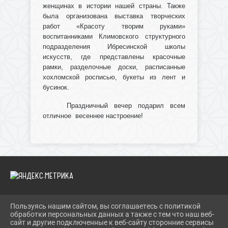
женщинах в истории нашей страны. Также
была организована выставка творческих
работ «Красоту творим руками»
воспитанниками Климовского структурного
подразделения Ибресинской школы
искусств, где представлены красочные
рамки, разделочные доски, расписанные
хохломской росписью, букеты из лент и
бусинок.
Праздничный вечер подарил всем
отличное весеннее настроение!
Пользуясь нашим сайтом, вы соглашаетесь с политикой
2026 Г. IBRBIB.RU
обработки персональных данных а также с тем что наш веб-
ВХОД
сайт и другие подключенные к веб-сайту сторонние сервисы
КАРТА САЙТА