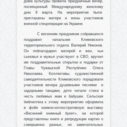
дома культуры провела праздничный вечер,
посвященный Международному женскому
дню 8 марта. На мероприятие были
приглашены матери и жены участников
военной спецоперации на Украине.
С весенним праздником собравшихся
поздравил начальник Климовского
территориального отдела Валерий Никонов.
Он поблагодарил матерей и жен, чьи
сыновья и мужья участвуют в СВО, вручил
им поздравительные открытки и подарки от
Главы Чувашской Республики Олега
Николаева. Коллективы художественной
самодеятельности Климовского порадовали
участников вечера душевными песнями и
задорными танцами, дети читали стихи в
честь любимых мам и бабушек. Сельская
библиотека к этому мероприятию оформила
в фойе книжно-иллюстративную выставку
«Весенний книжный букет», на которой
представлены книги и репродукции картин о
совершенно разных, но замечательных