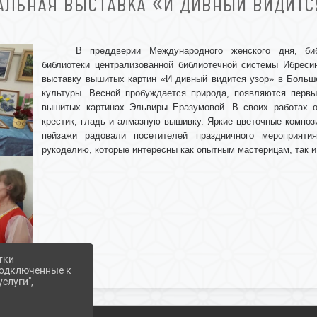
АЛЬНАЯ ВЫСТАВКА «И ДИВНЫЙ ВИДИТС
В преддверии Международного женского дня, биб
библиотеки централизованной библиотечной системы Ибресин
выставку вышитых картин «И дивный видится узор» в Больш
культуры
.
Весной пробуждается природа, появляются первы
вышитых картинах Эльвиры Еразумовой. В своих работах о
крестик, гладь и алмазную вышивку. Яркие цветочные компо
пейзажи радовали посетителей праздничного мероприяти
рукоделию, которые интересны как опытным мастерицам, так
тки
 подключенные к
слуги",