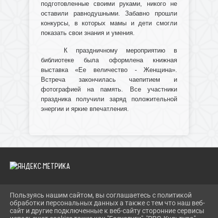
подготовленные своими руками, никого не
оставили равнодушными. Забавно прошли
конкурсы, в которых мамы и дети смогли
показать свои знания и умения.
К праздничному мероприятию в
библиотеке была оформлена книжная
выставка «Ее величество - Женщина».
Встреча закончилась чаепитием и
фотографией на память. Все участники
праздника получили заряд положительной
энергии и яркие впечатления.
Пользуясь нашим сайтом, вы соглашаетесь с политикой
2026 Г. IBRBIB.RU
обработки персональных данных а также с тем что наш веб-
ВХОД
сайт и другие подключенные к веб-сайту сторонние сервисы
КАРТА САЙТА