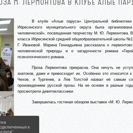
ОЗА М. ЛЕРМОНТОВА В КЛУБЕ АЛЫЕ ПАР
В клубе «Алые паруса» Центральной библиотеки 
Ибресинского муниципального округа была организован
человеческой», посвященная творчеству М. Ю. Лермонтова. 
класса Ибресинской средней общеобразовательной школы №1
Г. Ивановой. Марина Геннадьевна рассказала о лермонтовс
человеческой природы и о загадочности романа «Геро
психологического романа.
Проза Лермонтова прекрасна. Она ничуть не уступ
знатоков, даже и превосходит их. Особенно это относится 
Чехов, и Тургенев, а Лев Толстой назвал её самым с
произведением русской прозы. На ее основе в разные год
просмотрели девятиклассники.
Завершилась гостиная обзором выставки «М. Ю. Лермо
тки
 подключенные к
слуги",