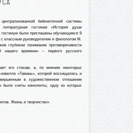
УСА
централизованной библиотечной системы
а литературная гостиная «История души
В гостиную были приглашены обучающиеся 9
 с классным руководителем и филологом М.
ком глубоком понимании противоречивости
й нашего времени» – первого русского
ает его стихам, а, по мнению некоторых
к новелле «Тамань», которой восхищались и
овершенным в художественном отношении
ы были сняты киноленты, одну из которых
нтов. Жизнь и творчество».