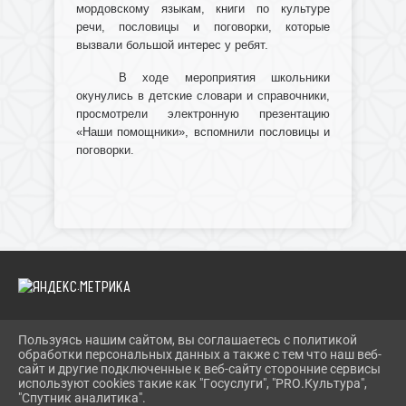
мордовскому языкам, книги по культуре
речи, пословицы и поговорки, которые
вызвали большой интерес у ребят.
В ходе мероприятия школьники
окунулись в детские словари и справочники,
просмотрели электронную презентацию
«Наши помощники», вспомнили пословицы и
поговорки.
Пользуясь нашим сайтом, вы соглашаетесь с политикой
2026 Г. IBRBIB.RU
обработки персональных данных а также с тем что наш веб-
ВХОД
сайт и другие подключенные к веб-сайту сторонние сервисы
КАРТА САЙТА
используют cookies такие как "Госуслуги", "PRO.Культура",
ПОЛИТИКА ОБРАБОТКИ ПЕРСОНАЛЬНЫХ ДАННЫХ
"Спутник аналитика".