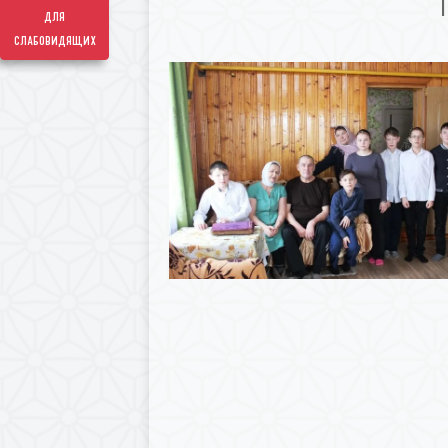
для
слабовидящих