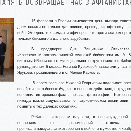
ПАМЯТЬ ВОЗВРАЩАЕТ НАС В АФГАНИСТА
15 февраля в России отмечается день вывода советс
днем памяти не только для воинов, прошедших афганскую во
войн. Это день тех солдат и офицеров, кто противостоял прот
точках» ближнего и дальнего зарубежья.
В преддверии Дня Защитника Отечества
«Краевед» Малокармалинской сельской библиотеки им. А. В
системы Ибресинского муниципального округа вместе с библ
руководителем 6 класса Региной Кураковой навестили участн
Ярукова, проживающего в с. Малые Кармалы.
В своем рассказе Николай Георгиевич поделился вос
своей жизни, о боевых буднях, о военных действиях, о трудно
вспомнил интересные факты, показал фотографии. Ветеран о
никогда важно задумываться о патриотическом воспитании 
помнить о тех далеких событиях.
Ребята с интересом слушали, в непринужденной 
волнением от воспоминаний отвечал у
прочитали наизусть стихотворения о войне, о мужестве и храб