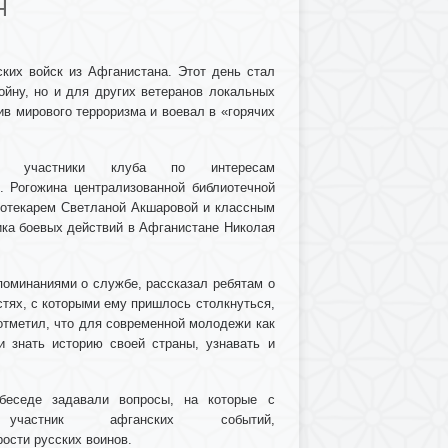
Н
ких войск из Афганистана. Этот день стал
йну, но и для других ветеранов локальных
ив мирового терроризма и воевал в «горячих
, участники клуба по интересам
. Рогожина централизованной библиотечной
иотекарем Светланой Акшаровой и классным
ика боевых действий в Афганистане Николая
поминаниями о службе, рассказал ребятам о
стях, с которыми ему пришлось столкнуться,
тметил, что для современной молодежи как
и знать историю своей страны, узнавать и
беседе задавали вопросы, на которые с
частник афганских событий,
рости русских воинов.