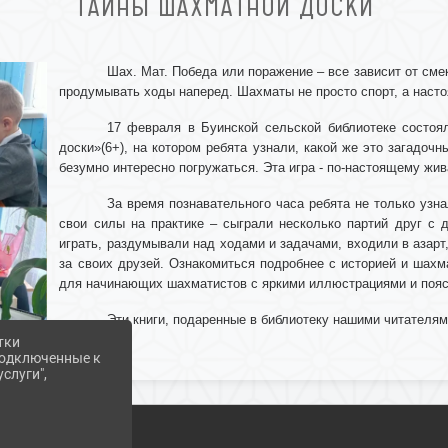
ТАЙНЫ ШАХМАТНОЙ ДОСКИ
Шах. Мат. Победа или поражение – все зависит от см
продумывать ходы наперед. Шахматы не просто спорт, а наст
17 февраля в Буинской сельской библиотеке состоя
доски»(6+), на котором ребята узнали, какой же это загадоч
безумно интересно погружаться. Эта игра - по-настоящему жи
За время познавательного часа ребята не только узна
свои силы на практике – сыграли несколько партий друг с 
играть, раздумывали над ходами и задачами, входили в азарт,
за своих друзей.
Ознакомиться подробнее с историей и шахм
для начинающих шахматистов с яркими иллюстрациями и поя
Эти книги, подаренные в библиотеку нашими читателям
тки
 подключенные к
слуги",