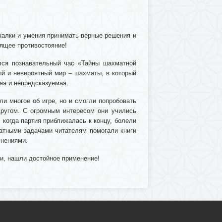
екалки и умения принимать верные решения и
оящее противостояние!
лся познавательный час «Тайны шахматной
ный и невероятный мир – шахматы, в который
вая и непредсказуемая.
ли многое об игре, но и смогли попробовать
другом. С огромным интересом они учились
 когда партия приближалась к концу, болели
атными задачами читателям помогали книги
снениями.
и, нашли достойное применение!