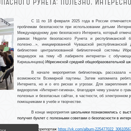
ПАСНОГО РУНЕТА: ПОЛЕЗНО, ИНТЕРЕСН
С 11 по 18 февраля 2025 года в России отмечается
проблемам безопасности при использовании детьми Интерне
Международному дню безопасного Интернета, который отмеча
рамках Недели безопасного Рунета и республиканской би
полезно…», инициированной Чувашской республиканской 
библиотеке централизованной библиотечной системы Ибр
медиаурок на тему «В лабиринте интернета» с обучающи
Киришьянцева)
Ибресинской средней общеобразовательной ш
В начале мероприятия библиотекарь рассказала 
возможности Всемирной паутины. Затем напомнила ребят
Интернета, но и о его рисках и угрозах. Для закрепления
видеоролик «Интернет-гигиена», благодаря чему узнали о гра
полезных и безопасных сайтах, в частности, об электронном 
помощниками в учебе и творчестве.
В конце мероприятия
школьники познакомились с выст
получил буклет с полезными советами о безопасности в интер
Фоторепортаж
https://vk.com/album-225477022_3061056
тки