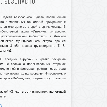
О, БЕЗОПАСНО
 Неделя безопасного Рунета, посвященная
та и мобильных технологий, приурочена к
ется ежегодно во второй вторник месяца. В
блиотечной акции «Интернет: интересно,
Детско-юношеской библиотекой в Детской
есинского муниципального округа прошёл
мися 3 «Б» класса (руководитель Т. В.
колы №1.
«О вредных вирусах» и кратко раскрыла
ам не только о положительных сторонах
 полученной информации ребята посмотрели
мотных правилах пользования Интернетом, о
ресурсе «Вебландия», котрые могут стать им
авкой «Этикет в сети интернет», где каждый
нете.
79