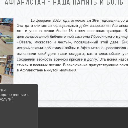
АФГАНИСТАН - НАША ПАМЯТЬ И БОЛЬ
15 февраля 2025 года отмечается 36-я годовщина со 
Эта дата считается официальным днём завершения Афганско
лет и унесла жизни более 15 тысяч советских граждан.
В
централизованной библиотечной системы Ибресинского муници
«
Отвага, мужество и честь!
», посвященный этой дате. Би
историческими событиями войны в Афганистане, рассказала 
выполняли свой долг наши солдаты, как в сложнейших усло
сохраняли верность военной присяге и долгу.
Эта война навс
стихах и военных песнях.
В заключение присутствующие почти
в Афганистане минутой молчания.
тки
 подключенные к
слуги",