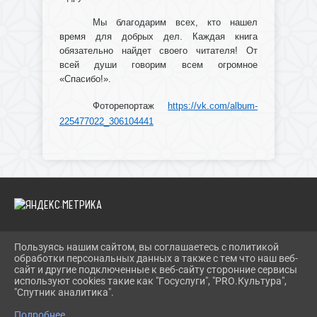
Мы благодарим всех, кто нашел
время для добрых дел. Каждая книга
обязательно найдет своего читателя! От
всей души говорим всем огромное
«Спасибо!».
Фоторепортаж
https://vk.com/album-
225477022_306104441
Пользуясь нашим сайтом, вы соглашаетесь с политикой
2026 Г. IBRBIB.RU
обработки персональных данных а также с тем что наш веб-
ВХОД
сайт и другие подключенные к веб-сайту сторонние сервисы
КАРТА САЙТА
используют cookies такие как "Госуслуги", "PRO.Культура",
ПОЛИТИКА ОБРАБОТКИ ПЕРСОНАЛЬНЫХ ДАННЫХ
"Спутник аналитика".
Подробнее