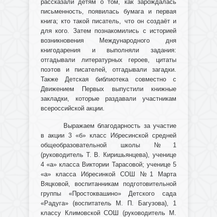
рассказали детям о том, как зарождалась
письменность, появилась бумага и первая
книга; кто такой писатель, что он создаёт и
для кого. Затем познакомились с историей
возникновения Международного дня
книгодарения и выполняли задания:
отгадывали литературных героев, цитаты
поэтов и писателей, отгадывали загадки.
Также Детская библиотека совместно с
Движением Первых выпустили книжные
закладки, которые раздавали участникам
всероссийской акции.
Выражаем благодарность за участие
в акции 3 «б» класс Ибресинской средней
общеобразовательной школы №1
(руководитель Т. В. Киришьянцева), ученице
4 «а» класса Виктории Тарасовой; ученице 5
«а» класса Ибресинкой СОШ №1 Марта
Вяцковой, воспитанникам подготовительной
группы «Простоквашино» Детского сада
«Радуга» (воспитатель М. П. Багузова), 1
классу Климовской СОШ (руководитель М.