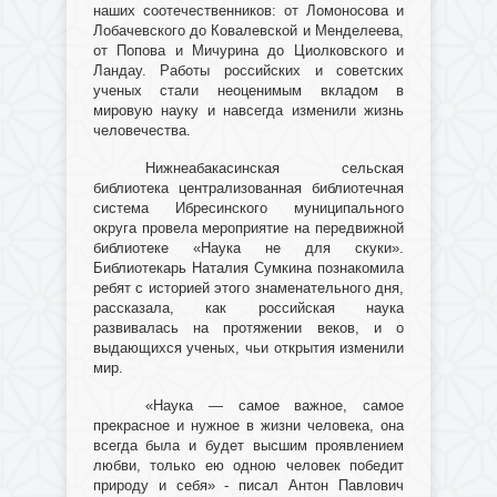
наших соотечественников: от Ломоносова и
Лобачевского до Ковалевской и Менделеева,
от Попова и Мичурина до Циолковского и
Ландау. Работы российских и советских
ученых стали неоценимым вкладом в
мировую науку и навсегда изменили жизнь
человечества.
Нижнеабакасинская сельская
библиотека централизованная библиотечная
система Ибресинского муниципального
округа провела мероприятие на передвижной
библиотеке «Наука не для скуки».
Библиотекарь Наталия Сумкина познакомила
ребят с историей этого знаменательного дня,
рассказала, как российская наука
развивалась на протяжении веков, и о
выдающихся ученых, чьи открытия изменили
мир.
«Наука — самое важное, самое
прекрасное и нужное в жизни человека, она
всегда была и будет высшим проявлением
любви, только ею одною человек победит
природу и себя» - писал Антон Павлович