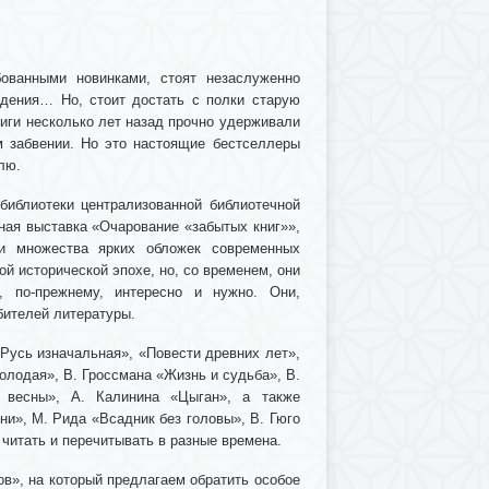
бованными новинками, стоят незаслуженно
едения… Но, стоит достать с полки старую
иги несколько лет назад прочно удерживали
м забвении. Но это настоящие бестселлеры
лю.
библиотеки централизованной библиотечной
ная выставка «Очарование «забытых книг»»,
ди множества ярких обложек современных
ой исторической эпохе, но, со временем, они
, по-прежнему, интересно и нужно. Они,
ителей литературы.
Русь изначальная», «Повести древних лет»,
олодая», В. Гроссмана «Жизнь и судьба», В.
 весны», А. Калинина «Цыган», а также
и», М. Рида «Всадник без головы», В. Гюго
 читать и перечитывать в разные времена.
ов», на который предлагаем обратить особое