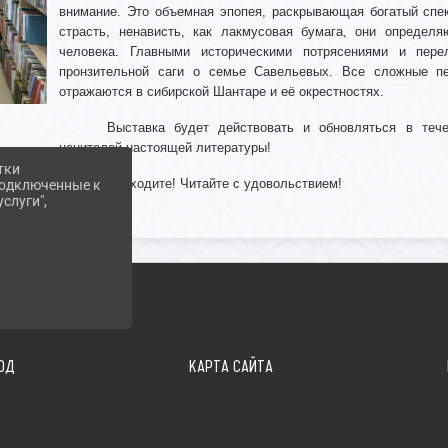
внимание. Это объемная эпопея, раскрывающая богатый спек
страсть, ненависть, как лакмусовая бумага, они определя
человека. Главными историческими потрясениями и пер
пронзительной саги о семье Савельевых. Все сложные п
отражаются в сибирской Шантаре и её окрестностях.
Выставка будет действовать и обновляться в теч
ценителей настоящей литературы!
тки
Приходите! Читайте с удовольствием!
 подключенные к
слуги",
ОД
КАРТА САЙТА