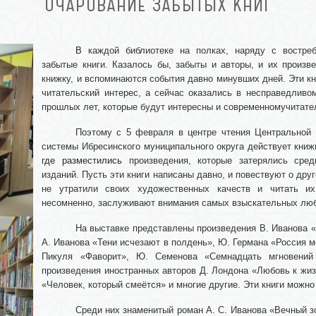
ОЧАРОВАНИЕ ЗАБЫТЫХ КНИГ
В
каждой библиотеке на полках, наряду с востре
забытые книги. Казалось бы, забыты и авторы, и их произв
книжку, и вспоминаются события давно минувших дней. Эти кн
читательский интерес, а сейчас оказались в несправедливо
прошлых лет, которые будут интересны и современномучитате
Поэтому с 5 февраля в центре чтения Центральной 
системы Ибресинского муниципального округа действует книж
где разместились
произведения, которые затерялись сре
изданий. Пусть эти книги написаны давно, и повествуют о друг
не утратили своих художественных качеств и читать их
несомненно, заслуживают внимания самых взыскательных люб
На выставке представлены произведения В. Иванова «
А. Иванова «Тени исчезают в полдень», Ю. Германа «Россия м
Пикуля «Фаворит», Ю. Семенова «Семнадцать мгновений
произведения иностранных авторов Д. Лондона «Любовь к жизн
«Человек, который смеётся» и многие другие. Эти книги можно
Среди них знаменитый роман А. С. Иванова «Вечный з