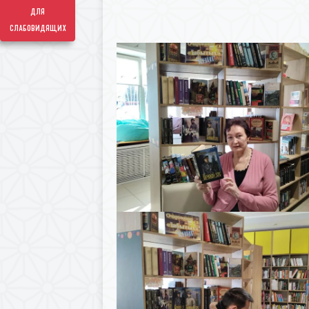
для
слабовидящих