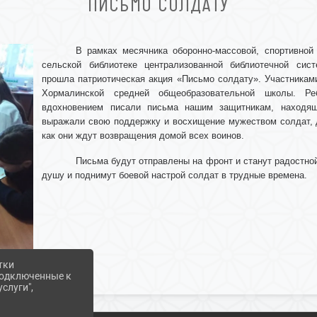
ПИСЬМО СОЛДАТУ
В рамках месячника оборонно-массовой, спортивной
сельской библиотеке централизованной библиотечной сис
прошла патриотическая акция «Письмо солдату». Участникам
Хормалинской средней общеобразовательной школы. Р
вдохновением писали письма нашим защитникам, находящ
выражали свою поддержку и восхищение мужеством солдат, д
как они ждут возвращения домой всех воинов.
Письма будут отправлены на фронт и станут радостно
душу и поднимут боевой настрой солдат в трудные времена.
тки
 подключенные к
слуги",