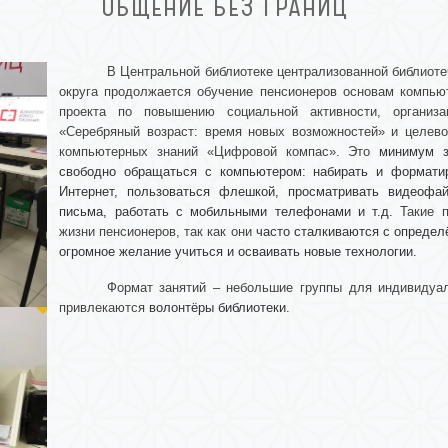
ОБЩЕНИЕ БЕЗ ГРАНИЦ
В Центральной библиотеке централизованной библиот
округа продолжается обучение пенсионеров основам компью
проекта по повышению социальной активности, организ
«Серебряный возраст: время новых возможностей» и целе
компьютерных знаний «Цифровой компас». Это
минимум з
свободно обращаться с компьютером: набирать и формати
Интернет, пользоваться флешкой, просматривать видеофа
письма, работать с мобильными телефонами и т.д.
Такие п
жизни пенсионеров, так как они
часто сталкиваются с определ
огромное желание учиться и осваивать новые технологии.
Формат занятий – небольшие группы для индивидуал
привлекаются
волонтёры библиотеки.