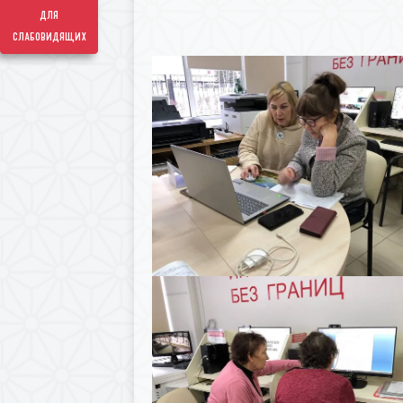
для
слабовидящих