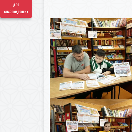
для
слабовидящих