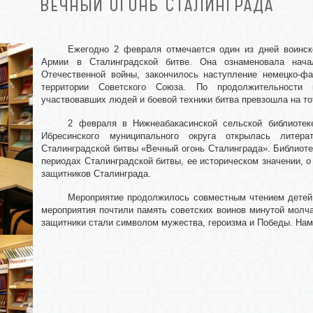
ВЕЧНЫЙ ОГОНЬ СТАЛИНГРАДА
Ежегодно 2 февраля отмечается один из дней воинс
Армии в Сталинградской битве. Она ознаменовала нач
Отечественной войны, закончилось наступление немецко-фа
территории Советского Союза. По продолжительности 
участвовавших людей и боевой техники битва превзошла на то
2 февраля в Нижнеабакасинской сельской библиотек
Ибресинского муниципального округа открылась литера
Сталинградской битвы «Вечный огонь Сталинграда». Библиот
периодах Сталинградской битвы, ее историческом значении, о 
защитников Сталинграда.
Мероприятие продолжилось совместным чтением детей и
мероприятия почтили память советских воинов минутой молчан
защитники стали символом мужества, героизма и Победы. Нам