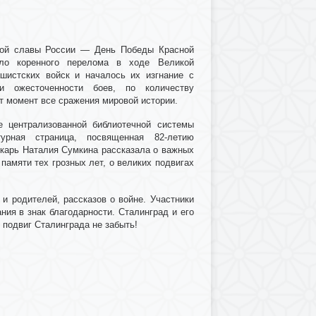
кой славы России — День Победы Красной
ало коренного перелома в ходе Великой
шистских войск и началось их изгнание с
и ожесточенности боев, по количеству
т момент все сражения мировой истории.
е централизованной библиотечной системы
турная страница, посвященная 82-летию
екарь Наталия Сумкина рассказала о важных
памяти тех грозных лет, о великих подвигах
 родителей, рассказов о войне. Участники
ия в знак благодарности. Сталинград и его
 подвиг Сталинграда не забыть!