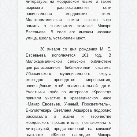
литературы на мордовском языке, а также
широкого распространения сети
национальных мордовских школ.
Малокармалинская земля высоко чтит
память о знаменитом земляке Макаре
Евсевьеве. В селе его именем названа
улица, школа, установлен бюст.
30 января со дня рождения М. Е.
Евсевьева исполняется 161 год. В
Малокармалинской сельской библиотеке
централизованной библиотечной системы
Ибресинского муниципального округа
ежегодно проводятся мероприятия,
посвящённые этой знаменательной дате.
Участники клуба по интересам «Краевед»
приняли участие в краеведческом часе
«Макар Евсевьев. Ученый. Просветитель».
Библиотекарь Светлана Акшарова подробно
рассказала о жизни и творчестве
мордовского просветителя, познакомила с
литературой, представленной на книжной
выставке «Живое наследие Макара