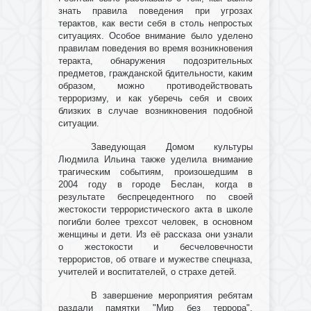
знать правила поведения при угрозах
терактов, как вести себя в столь непростых
ситуациях. Особое внимание было уделено
правилам поведения во время возникновения
теракта, обнаружения подозрительных
предметов, гражданской бдительности, каким
образом, можно противодействовать
терроризму, и как уберечь себя и своих
близких в случае возникновения подобной
ситуации.
Заведующая Домом культуры
Людмила Ильина также уделила внимание
трагическим событиям, произошедшим в
2004 году в городе Беслан, когда в
результате беспрецедентного по своей
жестокости террористического акта в школе
погибли более трехсот человек, в основном
женщины и дети. Из её рассказа они узнали
о жестокости и бесчеловечности
террористов, об отваге и мужестве спецназа,
учителей и воспитателей, о страхе детей.
В завершение мероприятия ребятам
раздали памятки "Мир без террора",