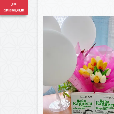
для
слабовидящих