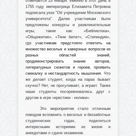
отмечается 25 января. Именно в этот день в
1755 году императрица Елизавета Петровна
подписала указ "Об учреждении Московского
университета". Далее участникам были
предложены конкурсы и развлекательные
игры, такие как: «Библиотека»,
«Общежитие», «Тяни билет», «Стипендия»,
где у
частникам предстояло ответить на
множество веселых и каверзных вопросов из
разных областей знаний,
продемонстрировать знание авторов,
литературных сюжетов и героев, проявить
смекалку и нестандартность мышления.
Что
же делает студент, когда на парах бывает
скучно? Нет, не прогуливает, а играет. Также
наши студенты посоревновались друг с
другом в игре «крестики - нолики».
Это мероприятие стало отличным
поводом вспомнить о веселых и беззаботных
студенческих годах, поделиться
интересными историями из жизни и
анекдотами о сдаче экзаменов.