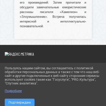
его произведений. Затем прочитали и
обсудили замечательные юмористические
рассказы писателя «Хамелеон» и
«Злоумышленник». Встреча получилась
интересной и интеллектуально-
познавательной.
Пользуясь нашим сайтом, вы соглашаетесь с политикой
2026 Г. IBRBIB.RU
обработки персональных данных а также с тем что наш веб-
ВХОД
сайт и другие подключенные к веб-сайту сторонние сервисы
КАРТА САЙТА
используют cookies такие как "Госуслуги", "PRO.Культура",
ПОЛИТИКА ОБРАБОТКИ ПЕРСОНАЛЬНЫХ ДАННЫХ
"Спутник аналитика".
Подробнее
СДЕЛАНО НА KUBCMS
РАЗРАБОТКА И ПОДДЕРЖКА
Подтверждаю