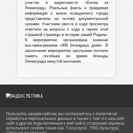
участие в видео-квесте «Битва за
Ленинград».
Реальные факты и правдивая
информация о жизни осажденного города
представлены на основе документальной
хроники. Участники квеста в ходе просмотра
ответили на вопросы о ходе и героях этой
страшной страницы в истории нашей Родины.
К мероприятию организована книжная
выставка-реквием «900 блокадных дней». В
заключение мероприятия школьники почтили
память погибших во время блокады
Ленинграда минутой молчания.
Пользуясь нашим сайтом, вы соглашаетесь с политикой
2026 Г. IBRBIB.RU
обработки персональных данных а также с тем что наш веб-
ВХОД
сайт и другие подключенные к веб-сайту сторонние сервисы
КАРТА САЙТА
используют cookies такие как "Госуслуги", "PRO.Культура",
ПОЛИТИКА ОБРАБОТКИ ПЕРСОНАЛЬНЫХ ДАННЫХ
"Спутник аналитика".