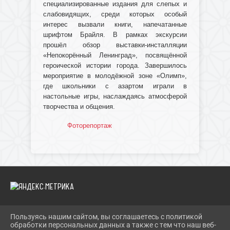
специализированные издания для слепых и
слабовидящих, среди которых особый
интерес вызвали книги, напечатанные
шрифтом Брайля. В рамках экскурсии
прошёл обзор выставки-инсталляции
«Непокорённый Ленинград», посвящённой
героической истории города. Завершилось
мероприятие в молодёжной зоне «Олимп»,
где школьники с азартом играли в
настольные игры, наслаждаясь атмосферой
творчества и общения.
Фоторепортаж
Пользуясь нашим сайтом, вы соглашаетесь с политикой
2026 Г. IBRBIB.RU
обработки персональных данных а также с тем что наш веб-
ВХОД