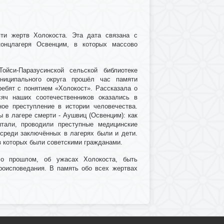
ти жертв Холокоста. Эта дата связана с
онцлагеря Освенцим, в которых массово
йси-Паразусинской сельской библиотеке
униципального округа прошёл час памяти
ребят с понятием «Холокост». Рассказала о
яч наших соотечественников оказались в
ое преступление в истории человечества.
 в лагере смерти - Аушвиц (Освенцим): как
ытали, проводили преступные медицинские
 среди заключённых в лагерях были и дети.
з которых были советскими гражданами.
 о прошлом, об ужасах Холокоста, быть
роисповедания. В память обо всех жертвах