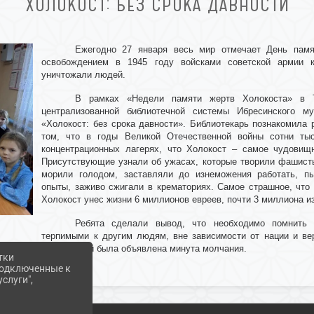
ХОЛОКОСТ: БЕЗ СРОКА ДАВНОСТИ
Ежегодно 27 января весь мир отмечает День памя
освобождением в 1945 году войсками советской армии к
уничтожали людей.
В рамках «Недели памяти жертв Холокоста» в То
централизованной библиотечной системы Ибресинского м
«Холокост: без срока давности». Библиотекарь познакомила 
том, что в годы Великой Отечественной войны сотни тыс
концентрационных лагерях, что Холокост – самое чудовищн
Присутствующие узнали об ужасах, которые творили фашисты
морили голодом, заставляли до изнеможения работать, п
опыты, заживо сжигали в крематориях. Самое страшное, что
Холокост унес жизни 6 миллионов евреев, почти 3 миллиона и
Ребята сделали вывод, что необходимо помнить
терпимыми к другим людям, вне зависимости от нации и ве
концлагерей была объявлена минута молчания.
тки
 подключенные к
слуги",