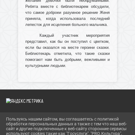
желания девочки были необдуманными.
Ребята вместе с библиотекарем обсудили,
что самое доброеи разумное решение Женя
приняла, когда использовала последний
лепесток для исцеления больного мальчика.
Каждый участник мероприятия
представил, как бы он поступил с цветком,
если бы оказался на месте героини сказки.
Библиотекарь отметила, что такие сказки
помогают нам быть добрыми, вежливыми и
культурными людьми.
Пользуясь нашим сайтом, вы соглашаетесь с политикой
2026 Г. IBRBIB.RU
обработки персональных данных а также с тем что наш веб-
ВХОД
сайт и другие подключенные к веб-сайту сторонние сервисы
КАРТА САЙТА
используют cookies такие как "Госуслуги", "PRO.Культура",