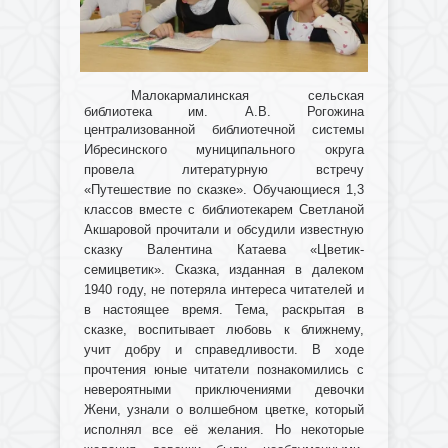
Малокармалинская сельская
библиотека им. А.В. Рогожина
централизованной
библиотечной системы
Ибресинского муниципального округа
провела литературную встречу
«Путешествие по сказке». Обучающиеся 1,3
классов вместе с библиотекарем Светланой
Акшаровой прочитали и обсудили известную
сказку Валентина Катаева «Цветик-
семицветик». Сказка, изданная в далеком
1940 году, не потеряла интереса читателей и
в настоящее время. Тема, раскрытая в
сказке, воспитывает любовь к ближнему,
учит добру и справедливости. В ходе
прочтения юные читатели познакомились с
невероятными приключениями девочки
Жени, узнали о волшебном цветке, который
исполнял все её желания. Но некоторые