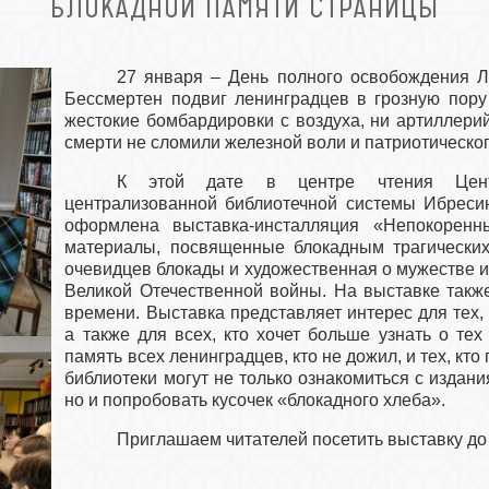
БЛОКАДНОЙ ПАМЯТИ СТРАНИЦЫ
27 января – День полного освобождения Л
Бессмертен подвиг ленинградцев в грозную пору
жестокие бомбардировки с воздуха, ни артиллерий
смерти не сломили железной воли и патриотическо
К этой дате в центре чтения Центр
централизованной библиотечной системы Ибресин
оформлена выставка-инсталляция «Непокоренн
материалы, посвященные блокадным трагических
очевидцев блокады и художественная о мужестве и
Великой Отечественной войны. На выставке такж
времени. Выставка представляет интерес для тех, 
а также для всех, кто хочет больше узнать о те
память всех ленинградцев, кто не дожил, и тех, кт
библиотеки могут не только ознакомиться с издан
но и попробовать кусочек «блокадного хлеба».
Приглашаем читателей посетить выставку до