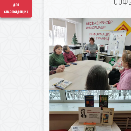
СОФЬ
для
слабовидящих