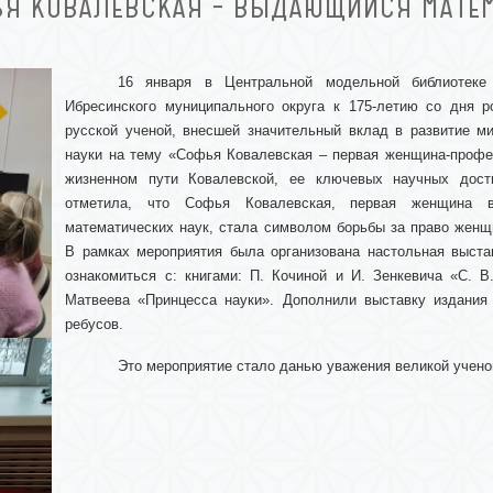
Я КОВАЛЕВСКАЯ – ВЫДАЮЩИЙСЯ МАТЕ
16 января в Центральной модельной библиотеке 
Ибресинского муниципального округа к 175-летию со дня
русской ученой, внесшей значительный вклад в развитие м
науки на тему «Софья Ковалевская – первая женщина-профе
жизненном пути Ковалевской, ее ключевых научных дост
отметила, что Софья Ковалевская, первая женщина в
математических наук, стала символом борьбы за право женщ
В рамках мероприятия была организована настольная выста
ознакомиться с: книгами: П. Кочиной и И. Зенкевича «С. В
Матвеева «Принцесса науки». Дополнили выставку издания 
ребусов.
Это мероприятие стало данью уважения великой ученой