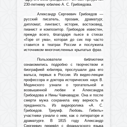
230-летнему юбилею А. С. Грибоедова.
Александр Сергеевич Грибоедов
—
русский писатель, прозаик, драматург,
дипломат, лингвист, историк, востоковед,
пианист и композитор
. Грибоедов известен,
прежде всего, благодаря пьесе в стихах
«Горе от ума»
, которая до сих пор часто
ставится в театрах России и послужила
источником многочисленных
крылатых фраз.
Пользователи библиотеки
ознакомились подробно с творчеством и
биографией юбиляра, прослушали два его
вальса, первых в России. Из видео-лекции
профессора и доктора исторических наук В.
Мединского узнали о трогательной и
возвышенной любви и Александра
Грибоедова и Нины Чавчавадзе. Она и после
смерти мужа сохранила ему верность и
преданность. Из видеоролика «А. С.
Грибоедов. Триумф. Любовь. Гибель»
участники узнали о нем, как о литераторе и
драматурге. В 1815 году Александр
Сергеевич перевёл с французского языка