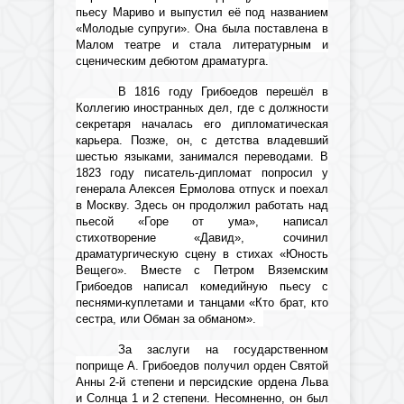
пьесу Мариво и выпустил её под названием
«Молодые супруги»
. Она была поставлена в
Малом театре и стала литературным и
сценическим дебютом драматурга.
В 1816 году Грибоедов перешёл в
Коллегию иностранных дел, где с должности
секретаря началась его дипломатическая
карьера. Позже, он, с детства владевший
шестью языками, занимался переводами. В
1823 году писатель-дипломат попросил у
генерала Алексея Ермолова отпуск и поехал
в Москву. Здесь он продолжил работать над
пьесой «Горе от ума», написал
стихотворение «Давид», сочинил
драматургическую сцену в стихах «Юность
Вещего». Вместе с Петром Вяземским
Грибоедов написал комедийную пьесу с
песнями-куплетами и танцами «Кто брат, кто
сестра, или Обман за обманом».
За заслуги на государственном
поприще А. Грибоедов получил орден Святой
Анны 2-й степени и персидские ордена Льва
и Солнца 1 и 2 степени. Несомненно, он был