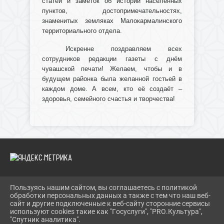
статей и заметок об истории населенных
пунктов, достопримечательностях,
знаменитых земляках Малокармалинского
территориального отдела.
Искренне поздравляем всех
сотрудников редакции газеты с днём
чувашской печати! Желаем, чтобы и в
будущем районка была желанной гостьей в
каждом доме. А всем, кто её создаёт –
здоровья, семейного счастья и творчества!
Пользуясь нашим сайтом, вы соглашаетесь с политикой
2026 Г. IBRBIB.RU
обработки персональных данных а также с тем что наш веб-
ВХОД
сайт и другие подключенные к веб-сайту сторонние сервисы
КАРТА САЙТА
используют cookies такие как "Госуслуги", "PRO.Культура",
ПОЛИТИКА ОБРАБОТКИ ПЕРСОНАЛЬНЫХ ДАННЫХ
"Спутник аналитика".