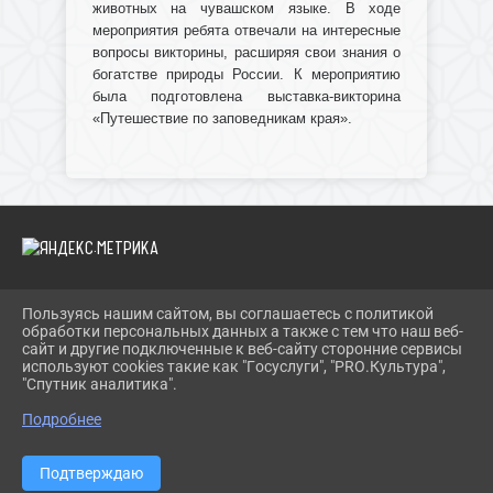
животных на чувашском языке. В ходе
мероприятия ребята отвечали на интересные
вопросы викторины, расширяя свои знания о
богатстве природы России.
К мероприятию
была подготовлена выставка-викторина
«Путешествие по заповедникам края».
Пользуясь нашим сайтом, вы соглашаетесь с политикой
2026 Г. IBRBIB.RU
обработки персональных данных а также с тем что наш веб-
ВХОД
сайт и другие подключенные к веб-сайту сторонние сервисы
КАРТА САЙТА
используют cookies такие как "Госуслуги", "PRO.Культура",
ПОЛИТИКА ОБРАБОТКИ ПЕРСОНАЛЬНЫХ ДАННЫХ
"Спутник аналитика".
Подробнее
СДЕЛАНО НА KUBCMS
РАЗРАБОТКА И ПОДДЕРЖКА
Подтверждаю