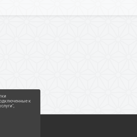
тки
 подключенные к
слуги",